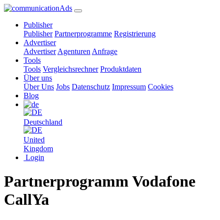
Publisher
Publisher
Partnerprogramme
Registrierung
Advertiser
Advertiser
Agenturen
Anfrage
Tools
Tools
Vergleichsrechner
Produktdaten
Über uns
Über Uns
Jobs
Datenschutz
Impressum
Cookies
Blog
Deutschland
United
Kingdom
Login
Partnerprogramm Vodafone
CallYa