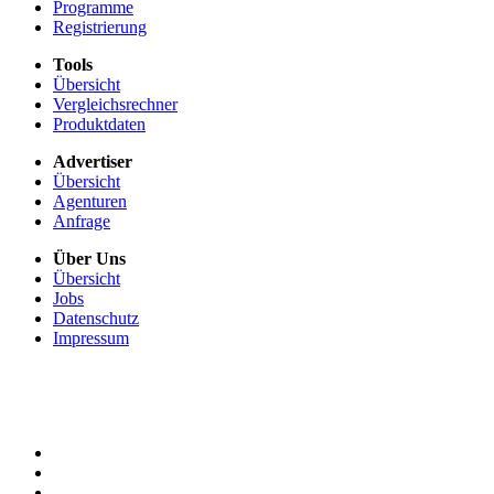
Programme
Registrierung
Tools
Übersicht
Vergleichsrechner
Produktdaten
Advertiser
Übersicht
Agenturen
Anfrage
Über Uns
Übersicht
Jobs
Datenschutz
Impressum
+49 911 131 321 0
service.de
x
@
x
communicationads.net