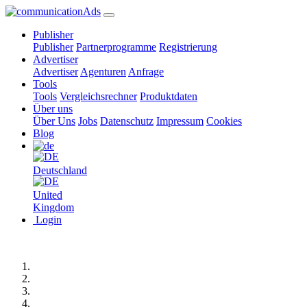
Publisher
Publisher
Partnerprogramme
Registrierung
Advertiser
Advertiser
Agenturen
Anfrage
Tools
Tools
Vergleichsrechner
Produktdaten
Über uns
Über Uns
Jobs
Datenschutz
Impressum
Cookies
Blog
Deutschland
United
Kingdom
Login