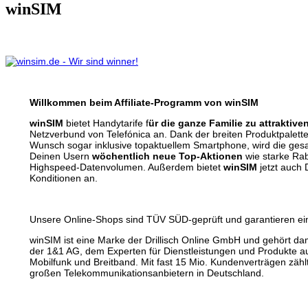
winSIM
Willkommen beim Affiliate-Programm von winSIM
winSIM
bietet Handytarife f
ür die ganze Familie zu attraktive
Netzverbund von Telefónica an. Dank der breiten Produktpalette
Wunsch sogar inklusive topaktuellem Smartphone, wird die gesa
Deinen Usern
wöchentlich neue Top-Aktionen
wie starke Rab
Highspeed-Datenvolumen. Außerdem bietet
winSIM
jetzt auch 
Konditionen an.
Unsere Online-Shops sind TÜV SÜD-geprüft und garantieren ei
winSIM ist eine Marke der Drillisch Online GmbH und gehört 
der 1&1 AG, dem Experten für Dienstleistungen und Produkte a
Mobilfunk und Breitband. Mit fast 15 Mio. Kundenverträgen zähl
großen Telekommunikationsanbietern in Deutschland.