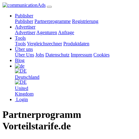
Publisher
Publisher
Partnerprogramme
Registrierung
Advertiser
Advertiser
Agenturen
Anfrage
Tools
Tools
Vergleichsrechner
Produktdaten
Über uns
Über Uns
Jobs
Datenschutz
Impressum
Cookies
Blog
Deutschland
United
Kingdom
Login
Partnerprogramm
Vorteilstarife.de