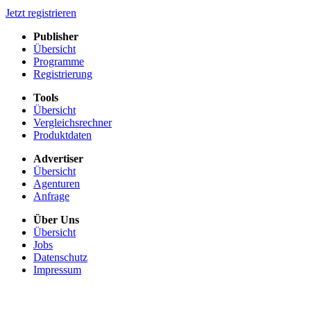
Jetzt registrieren
Publisher
Übersicht
Programme
Registrierung
Tools
Übersicht
Vergleichsrechner
Produktdaten
Advertiser
Übersicht
Agenturen
Anfrage
Über Uns
Übersicht
Jobs
Datenschutz
Impressum
+49 911 131 321 0
service.de
x
@
x
communicationads.net